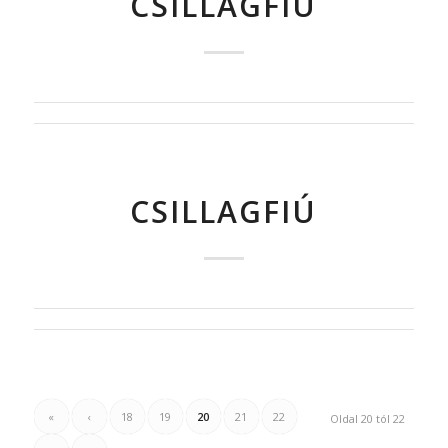
CSILLAGFIÚ
CSILLAGFIÚ
«
‹
18
19
20
21
22
Oldal 20 tól 22