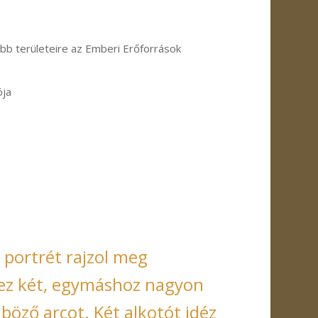
bb területeire az Emberi Erőforrások
ója
i portrét rajzol meg
ez két, egymáshoz nagyon
öző arcot. Két alkotót idéz