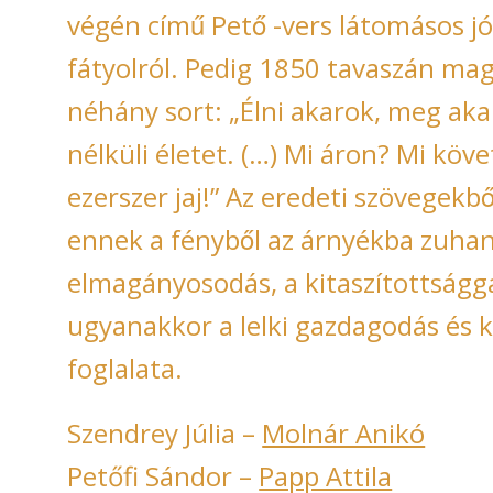
végén című Pető -vers látomásos j
fátyolról. Pedig 1850 tavaszán maga 
néhány sort: „Élni akarok, meg aka
nélküli életet. (…) Mi áron? Mi köv
ezerszer jaj!” Az eredeti szövegekből 
ennek a fényből az árnyékba zuhano
elmagányosodás, a kitaszítottsággal 
ugyanakkor a lelki gazdagodás és kit
foglalata.
Szendrey Júlia –
Molnár Anikó
Petőfi Sándor –
Papp Attila