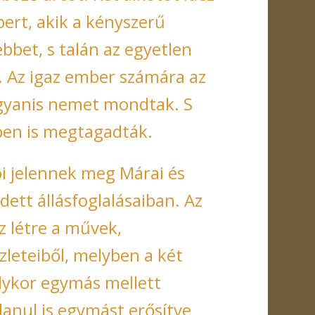
bert, akik a kényszerű
bbet, s talán az egyetlen
. Az igaz ember számára az
ugyanis nemet mondtak. S
en is megtagadták.
ói jelennek meg Márai és
tt állásfoglalásaiban. Az
oz létre a művek,
leteiből, melyben a két
lykor egymás mellett
lanul is egymást erősítve