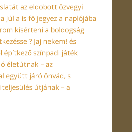
óslatát az eldobott özvegyi
Júlia is följegyez a naplójába
rom kísérteni a boldogság
etkezéssel? Jaj nekem! és
építkező színpadi játék
́ életútnak – az
együtt járó önvád, s
eljesülés útjának – a