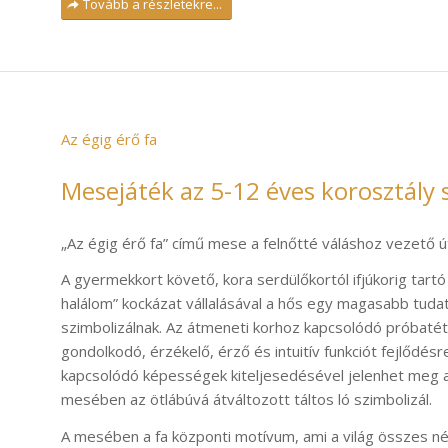
Tovább a részletekre...
Az égig érő fa
Mesejáték az 5-12 éves korosztály
„Az égig érő fa” című mese a felnőtté váláshoz vezető út
A gyermekkort követő, kora serdülőkortól ifjúkorig tart
halálom” kockázat vállalásával a hős egy magasabb tudat
szimbolizálnak. Az átmeneti korhoz kapcsolódó próbatét
gondolkodó, érzékelő, érző és intuitív funkciót fejlődésre
kapcsolódó képességek kiteljesedésével jelenhet meg az
mesében az ötlábúvá átváltozott táltos ló szimbolizál.
A mesében a fa központi motívum, ami a világ összes n