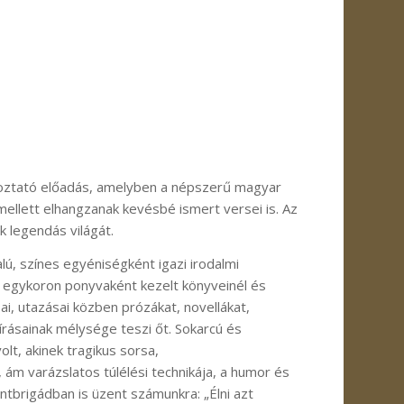
koztató előadás, amelyben a népszerű magyar
mellett elhangzanak kevésbé ismert versei is. Az
 legendás világát.
lú, színes egyéniségként igazi irodalmi
z egykoron ponyvaként kezelt könyveinél és
ai, utazásai közben prózákat, novellákat,
 írásainak mélysége teszi őt. Sokarcú és
lt, akinek tragikus sorsa,
ám varázslatos túlélési technikája, a humor és
tbrigádban is üzent számunkra: „Élni azt