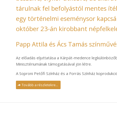
tárulnak fel befolyástól mentes íté
egy történelmi eseménysor kapcs
október 23-án kirobbant népfelkelé
Papp Attila és Ács Tamás színműv
Az előadás eljuttatása a Kárpát-medence legkülönbözőb
Minisztériumának támogatásával jön létre.
A Soproni Petőfi Színház és a Forrás Színház koprodukci
Tovább a részletekre...