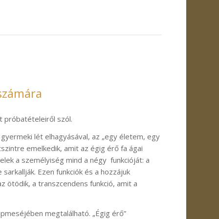
 számára
 próbatételeiről szól.
ó gyermeki lét elhagyásával, az „egy életem, egy
szintre emelkedik, amit az égig érő fa ágai
elek a személyiség mind a négy funkcióját: a
 sarkallják. Ezen funkciók és a hozzájuk
 ötödik, a transzcendens funkció, amit a
épmeséjében megtalálható. „Égig érő”