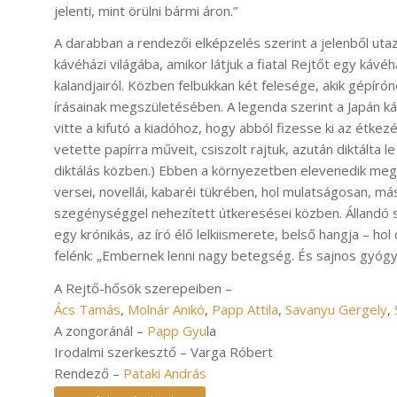
jelenti, mint örülni bármi áron.”
A darabban a rendezői elképzelés szerint a jelenből uta
kávéházi világába, amikor látjuk a fiatal Rejtőt egy kávé
kalandjairól. Közben felbukkan két felesége, akik gépíró
írásainak megszületésében. A legenda szerint a Japán ká
vitte a kifutó a kiadóhoz, hogy abból fizesse ki az étke
vetette papírra műveit, csiszolt rajtuk, azután diktálta 
diktálás közben.) Ebben a környezetben elevenedik meg a
versei, novellái, kabaréi tükrében, hol mulatságosan, m
szegénységgel nehezített útkeresései közben. Állandó s
egy krónikás, az író élő lelkiismerete, belső hangja – hol
felénk: „Embernek lenni nagy betegség. És sajnos gyógyít
A Rejtő-hősök szerepeiben –
Ács Tamás
,
Molnár Anikó
,
Papp Attila
,
Savanyu Gergely
,
A zongoránál –
Papp Gyu
la
Irodalmi szerkesztő – Varga Róbert
Rendező –
Pataki András