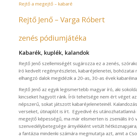
Rejtő a megejtő – kabaré
Rejtő Jenő – Varga Róbert
zenés pódiumjátéka
Kabarék, kuplék, kalandok
Rejtő Jenő szellemiségét sugározza ez a zenés, szóra
író kedvelt regényrészletei, kabaréjelenetei, bohózatai 
elhangzó dalok megidézik a 20-as, 30-as évek kabaréinak
Rejtő Jenő az egyik legismertebb magyar író, aki sokolda
kincseket hagyott ránk. Írói tehetsége nem ért véget a
népszerű, sokat játszott kabaréjeleneteinél. Kalandozás
verseket, útinaplót is írt. Egyedivé és utánozhatatlanná
megejtő képességű, ma már elismerten is zseniális író vo
szenvedélybetegsége árnyékként vetült hétköznapjaira, 
a fantázia mindenki számára megmutatja azt, amit a Cson