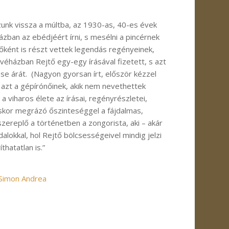
zunk vissza a múltba, az 1930-as, 40-es évek
házban az ebédjéért írni, s mesélni a pincérnek
nőként is részt vettek legendás regényeinek,
véházban Rejtő egy-egy írásával fizetett, s azt
zése árát. (Nagyon gyorsan írt, először kézzel
le azt a gépírónőinek, akik nem nevethettek
 viharos élete az írásai, regényrészletei,
áskor megrázó őszinteséggel a fájdalmas,
zereplő a történetben a zongorista, aki – akár
 dalokkal, hol Rejtő bölcsességeivel mindig jelzi
hatatlan is.”
Simon Andrea