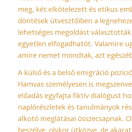
meg, két elkötelezett és etikus em
döntések útvesztőiben a legneheze
lehetséges megoldást választották
egyetlen elfogadhatót. Valamire 
amire nemet mondtak, azt egészéb
A külső és a belső emigráció pozíci
Hamvas személyesen is megszenvede
előadás egyfajta fiktív dialógust h
naplórészletek és tanulmányok rész
alkotó meglátásai összecsapnak. O
beszélve, olykor ütközve, de akarat