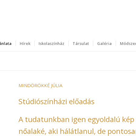
ánlata
Hírek
Iskolaszínház
Társulat
Galéria
Módszer
MINDÖRÖKKÉ JÚLIA
Stúdiószínházi előadás
A tudatunkban igen egyoldalú kép él
nőalaké, aki hálátlanul, de pontos