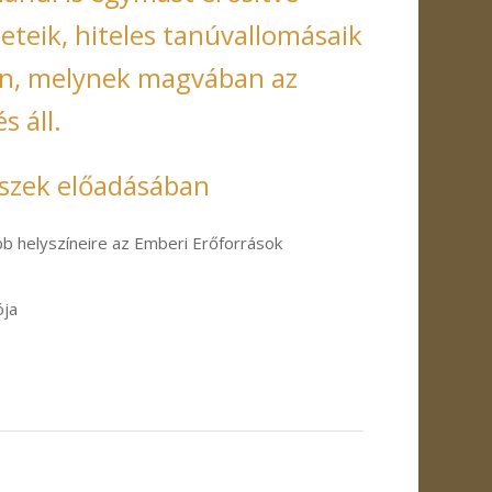
leteik, hiteles tanúvallomásaik
án, melynek magvában az
s áll.
észek előadásában
b helyszíneire az Emberi Erőforrások
ója