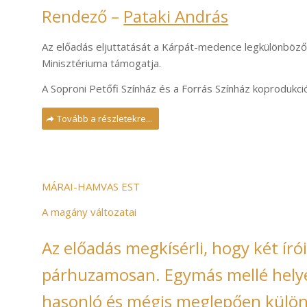
Rendező –
Pataki András
Az előadás eljuttatását a Kárpát-medence legkülönböző
Minisztériuma támogatja.
A Soproni Petőfi Színház és a Forrás Színház koprodukci
Tovább a részletekre...
MÁRAI-HAMVAS EST
A magány változatai
Az előadás megkísérli, hogy két író
párhuzamosan. Egymás mellé hely
hasonló és mégis meglepően különb