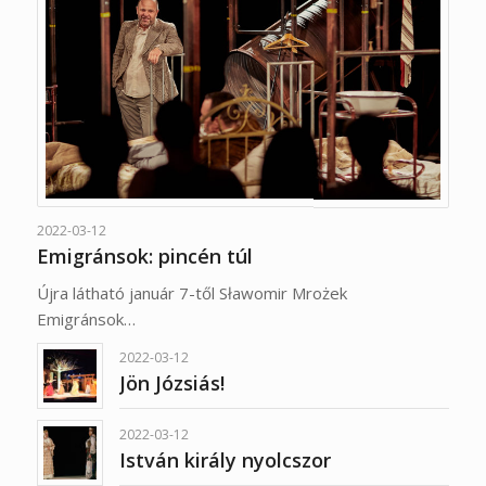
2022-03-12
Emigránsok: pincén túl
Újra látható január 7-től Sławomir Mrożek
Emigránsok…
2022-03-12
Jön Józsiás!
2022-03-12
István király nyolcszor