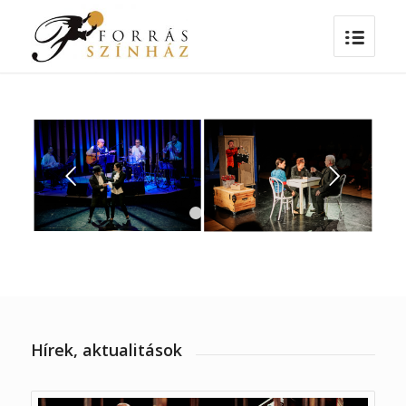
Következő
1
2
3
4
Hírek, aktualitások