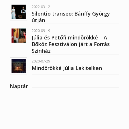
2022-03-12
Silentio transeo: Bánffy György
útján
2020-09-19
Júlia és Petőfi mindörökké – A
Bőköz Fesztiválon járt a Forrás
Színház
2020-07-29
Mindörökké Júlia Lakitelken
Naptár