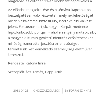
magvában az október 23-án kirobbant népfelkelés áll.
Az előadás megtekintése és a témával kapcsolatos
beszélgetésen való részvétel –melynek lehetőségét
minden alkalommal biztosítjuk-, intellektuális kihívást
jelent. Fontosnak tartjuk, hogy a Kárpát-medence
legkülönbözőbb pontjain – ahol erre igény mutatkozik-,
a magyar kulturális gyökerű identitás erősítésére (és
minőségi ismeretterjesztésre) lehetőséget
teremtsünk, két kiemelkedő személyiség életművén
keresztül.
Rendezte: Katona Imre
Szereplők: Ács Tamás, Papp Attila
2018-04-23
/
0 HOZZÁSZÓLÁSOK
/
BY
FORRÁSSZÍNHÁZ