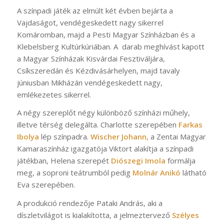
A színpadi játék az elmúlt két évben bejárta a
Vajdaságot, vendégeskedett nagy sikerrel
Komáromban, majd a Pesti Magyar Színházban és a
Klebelsberg Kultúrkúriában. A darab meghívást kapott
a Magyar Színházak Kisvárdai Fesztiváljára,
Csíkszeredán és Kézdivásárhelyen, majd tavaly
júniusban Mikházán vendégeskedett nagy,
emlékezetes sikerrel.
A négy szereplőt négy különböző színházi műhely,
illetve térség delegálta. Charlotte szerepében
Farkas
Ibolya
lép színpadra.
Wischer Johann,
a Zentai Magyar
Kamaraszínház igazgatója Viktort alakítja a színpadi
játékban, Helena szerepét
Diószegi Imola
formálja
meg, a soproni teátrumból pedig
Molnár Anikó
látható
Eva szerepében.
A produkció rendezője Pataki András, aki a
díszletvilágot is kialakította, a jelmeztervező
Szélyes