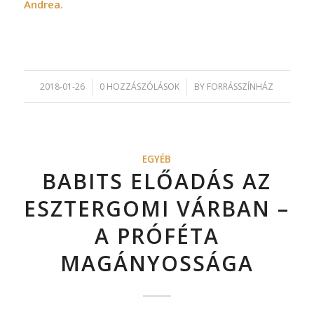
Andrea.
2018-01-26
/
0 HOZZÁSZÓLÁSOK
/
BY
FORRÁSSZÍNHÁZ
EGYÉB
BABITS ELŐADÁS AZ
ESZTERGOMI VÁRBAN –
A PRÓFÉTA
MAGÁNYOSSÁGA