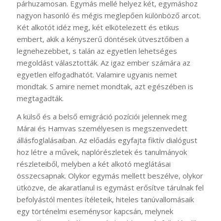
párhuzamosan. Egymás mellé helyez két, egymáshoz
nagyon hasonló és mégis meglepően különböző arcot.
Két alkotót idéz meg, két elkötelezett és etikus
embert, akik a kényszerű döntések útvesztőiben a
legnehezebbet, s talán az egyetlen lehetséges
megoldást választották. Az igaz ember számára az
egyetlen elfogadhatót. Valamire ugyanis nemet
mondtak. S amire nemet mondtak, azt egészében is
megtagadták.
A külső és a belső emigráció pozíciói jelennek meg
Márai és Hamvas személyesen is megszenvedett
állásfoglalásaiban. Az előadás egyfajta fiktív dialógust
hoz létre a művek, naplórészletek és tanulmányok
részleteiből, melyben a két alkotó meglátásai
összecsapnak. Olykor egymás mellett beszélve, olykor
ütközve, de akaratlanul is egymást erősítve tárulnak fel
befolyástól mentes ítéleteik, hiteles tanúvallomásaik
egy történelmi eseménysor kapcsán, melynek