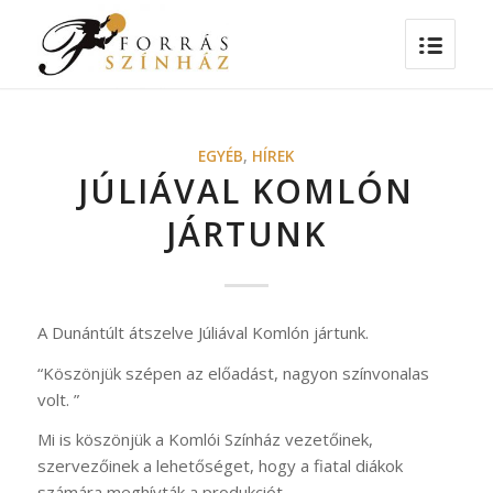
EGYÉB
,
HÍREK
JÚLIÁVAL KOMLÓN
JÁRTUNK
A Dunántúlt átszelve Júliával Komlón jártunk.
“Köszönjük szépen az előadást, nagyon színvonalas
volt. ”
Mi is köszönjük a Komlói Színház vezetőinek,
szervezőinek a lehetőséget, hogy a fiatal diákok
számára meghívták a produkciót.