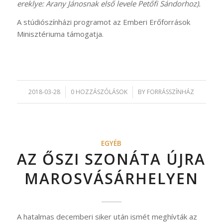
ereklye: Arany Jánosnak első levele Petőfi Sándorhoz).
A stúdiószínházi programot az Emberi Erőforrások
Minisztériuma támogatja.
2018-03-28
/
0 HOZZÁSZÓLÁSOK
/
BY
FORRÁSSZÍNHÁZ
EGYÉB
AZ ŐSZI SZONÁTA ÚJRA
MAROSVÁSÁRHELYEN
A hatalmas decemberi siker után ismét meghívták az