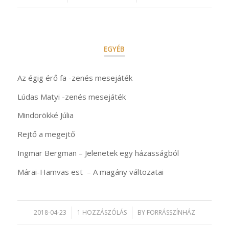
EGYÉB
Az égig érő fa -zenés mesejáték
Lúdas Matyi -zenés mesejáték
Mindörökké Júlia
Rejtő a megejtő
Ingmar Bergman – Jelenetek egy házasságból
Márai-Hamvas est – A magány változatai
2018-04-23
/
1 HOZZÁSZÓLÁS
/
BY
FORRÁSSZÍNHÁZ