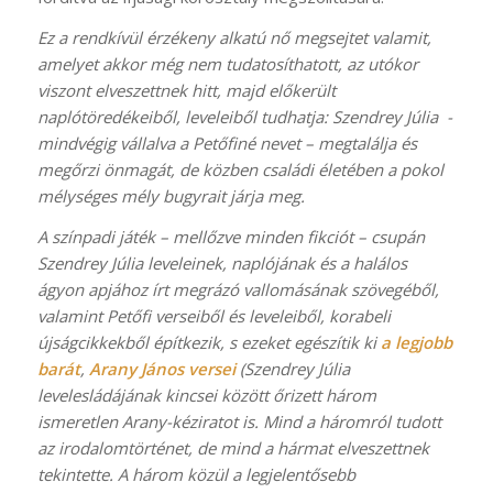
Ez a rendkívül érzékeny alkatú nő megsejtet valamit,
amelyet akkor még nem tudatosíthatott, az utókor
viszont elveszettnek hitt, majd előkerült
naplótöredékeiből, leveleiből tudhatja: Szendrey Júlia -
mindvégig vállalva a Petőfiné nevet – megtalálja és
megőrzi önmagát, de közben családi életében a pokol
mélységes mély bugyrait járja meg.
A színpadi játék – mellőzve minden fikciót – csupán
Szendrey Júlia leveleinek, naplójának és a halálos
ágyon apjához írt megrázó vallomásának szövegéből,
valamint Petőfi verseiből és leveleiből, korabeli
újságcikkekből építkezik, s ezeket egészítik ki
a legjobb
barát
,
Arany János versei
(Szendrey Júlia
levelesládájának kincsei között őrizett három
ismeretlen Arany-kéziratot is. Mind a háromról tudott
az irodalomtörténet, de mind a hármat elveszettnek
tekintette. A három közül a legjelentősebb