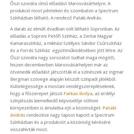
Őszi szonáta című előadást Marosvásárhelyre. A
produkció most pénteken és szombaton a Spectrum
Színházban látható. A rendező Pataki András.
A darab az elmúlt évadban volt látható Sopronban. Az
előadás a Soproni Petőfi Színház, a Zentai Magyar
Kamaraszínház, a mikházi Széllyes Sándor Csűrszínház
és a Forrás Színház együttműködésében jött létre. Az
Őszi szonáta nagy sorozatot tudhat maga mögött,
hiszen decemberben Marosvásárhelyen már az
ötvenedik előadást játszották el a színészek az Ingmar
Bergman szövege alapján készült színpadi játékból.
Különlegessége a mostani vendégszerepléseknek,
hogy a főszerepet játszó
Farkas Ibolya,
az erdélyi
színjátszás kiemelkedő képviselője otthoni
környezetben is ámulatba ejti a közönséget.
Pataki
András
rendezése nagy tapsot kapott a Spectrum
Színházban és a produkciót a közönség kérésére
visszahívták most.