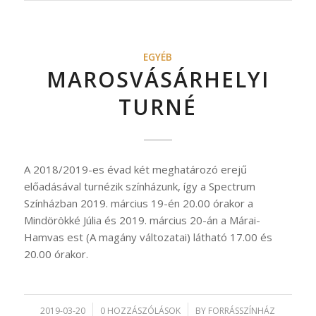
EGYÉB
MAROSVÁSÁRHELYI
TURNÉ
A 2018/2019-es évad két meghatározó erejű
előadásával turnézik színházunk, így a Spectrum
Színházban 2019. március 19-én 20.00 órakor a
Mindörökké Júlia és 2019. március 20-án a Márai-
Hamvas est (A magány változatai) látható 17.00 és
20.00 órakor.
2019-03-20
/
0 HOZZÁSZÓLÁSOK
/
BY
FORRÁSSZÍNHÁZ