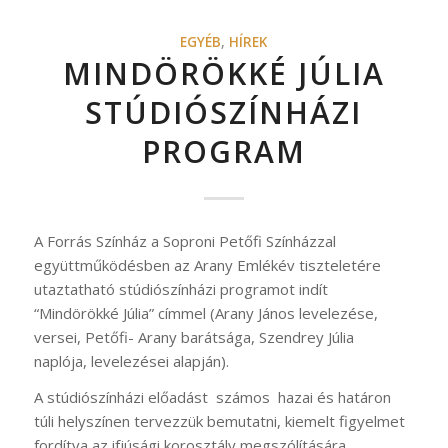
EGYÉB
,
HÍREK
MINDÖRÖKKÉ JÚLIA
STÚDIÓSZÍNHÁZI
PROGRAM
A Forrás Színház a Soproni Petőfi Színházzal
együttműködésben az Arany Emlékév tiszteletére
utaztatható stúdiószínházi programot indít
“Mindörökké Júlia” címmel (Arany János levelezése,
versei, Petőfi- Arany barátsága, Szendrey Júlia
naplója, levelezései alapján).
A stúdiószínházi előadást számos hazai és határon
túli helyszínen tervezzük bemutatni, kiemelt figyelmet
fordítva az ifjúsági korosztály megszólítására.