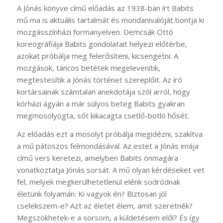
A Jónás könyve című előadás az 1938-ban írt Babits
mű ma is aktuális tartalmát és mondanivalóját bontja ki
mozgásszínházi formanyelven. Demcsák Ottó
koreográfiája Babits gondolatait helyezi előtérbe,
azokat próbálja meg felerősíteni, kicsengetni. A
mozgások, táncos betétek megelevenítik,
megtestesítik a Jónás történet szereplőit. Az író
kortársainak számtalan anekdotája szól arról, hogy
kórházi ágyán a már súlyos beteg Babits gyakran
megmosolyogta, sőt kikacagta csetlő-botló hősét.
Az előadás ezt a mosolyt próbálja megidézni, szakítva
a mű pátoszos felmondásával. Az estet a Jónás imája
című vers keretezi, amelyben Babits önmagára
vonatkoztatja Jónás sorsát. A mű olyan kérdéseket vet
fel, melyek megkerülhetetlenül elénk sodródnak
életünk folyamán: Ki vagyok én? Biztosan jól
cselekszem-e? Azt az életet élem, amit szeretnék?
Megszökhetek-e a sorsom, a küldetésem elől? És így