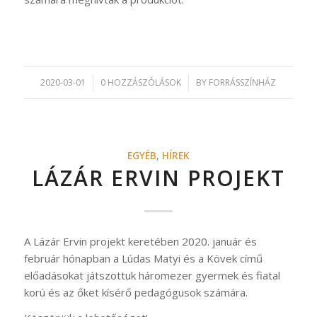
2020-03-01
/
0 HOZZÁSZÓLÁSOK
/
BY
FORRÁSSZÍNHÁZ
EGYÉB
,
HÍREK
LÁZÁR ERVIN PROJEKT
A Lázár Ervin projekt keretében 2020. január és
február hónapban a Lúdas Matyi és a Kövek című
előadásokat játszottuk háromezer gyermek és fiatal
korú és az őket kísérő pedagógusok számára.