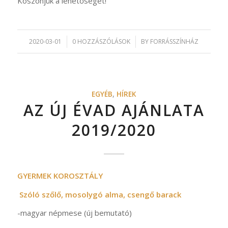
Köszönjük a lehetőséget!
2020-03-01
/
0 HOZZÁSZÓLÁSOK
/
BY
FORRÁSSZÍNHÁZ
EGYÉB
,
HÍREK
AZ ÚJ ÉVAD AJÁNLATA
2019/2020
GYERMEK KOROSZTÁLY
Szóló szőlő, mosolygó alma, csengő barack
-magyar népmese (új bemutató)