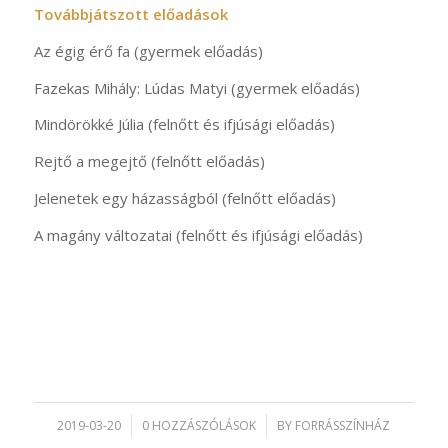
Továbbjátszott előadások
Az égig érő fa (gyermek előadás)
Fazekas Mihály: Lúdas Matyi (gyermek előadás)
Mindörökké Júlia (felnőtt és ifjúsági előadás)
Rejtő a megejtő (felnőtt előadás)
Jelenetek egy házasságból (felnőtt előadás)
A magány változatai (felnőtt és ifjúsági előadás)
2019-03-20
/
0 HOZZÁSZÓLÁSOK
/
BY
FORRÁSSZÍNHÁZ