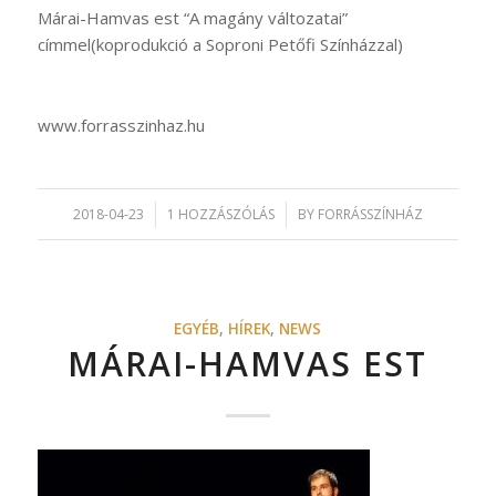
Márai-Hamvas est “A magány változatai”
címmel(koprodukció a Soproni Petőfi Színházzal)
www.forrasszinhaz.hu
2018-04-23
/
1 HOZZÁSZÓLÁS
/
BY
FORRÁSSZÍNHÁZ
EGYÉB
,
HÍREK
,
NEWS
MÁRAI-HAMVAS EST