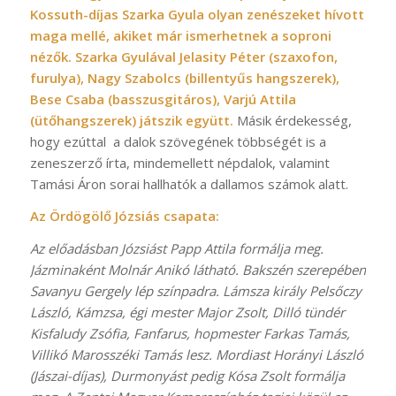
Kossuth-díjas Szarka Gyula olyan zenészeket hívott
maga mellé, akiket már ismerhetnek a soproni
nézők. Szarka Gyulával Jelasity Péter (szaxofon,
furulya), Nagy Szabolcs (billentyűs hangszerek),
Bese Csaba (basszusgitáros), Varjú Attila
(ütőhangszerek) játszik együtt.
Másik érdekesség,
hogy ezúttal a dalok szövegének többségét is a
zeneszerző írta, mindemellett népdalok, valamint
Tamási Áron sorai hallhatók a dallamos számok alatt.
Az Ördögölő Józsiás csapata:
Az előadásban Józsiást Papp Attila formálja meg.
Jázminaként Molnár Anikó látható. Bakszén szerepében
Savanyu Gergely lép színpadra. Lámsza király Pelsőczy
László, Kámzsa, égi mester Major Zsolt, Dilló tündér
Kisfaludy Zsófia, Fanfarus, hopmester Farkas Tamás,
Villikó Marosszéki Tamás lesz. Mordiast Horányi László
(Jászai-díjas), Durmonyást pedig Kósa Zsolt formálja