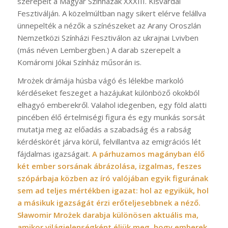
szerepelt a Magyar Színházak XXXIII. Kisvárdai
Fesztiválján. A közelmúltban nagy sikert elérve felállva
ünnepelték a nézők a színészeket az Arany Oroszlán
Nemzetközi Színházi Fesztiválon az ukrajnai Lvivben
(más néven Lembergben.) A darab szerepelt a
Komáromi Jókai Színház műsorán is.
Mrożek drámája húsba vágó és lélekbe markoló
kérdéseket feszeget a hazájukat különböző okokból
elhagyó emberekről. Valahol idegenben, egy föld alatti
pincében élő értelmiségi figura és egy munkás sorsát
mutatja meg az előadás a szabadság és a rabság
kérdéskörét járva körül, felvillantva az emigrációs lét
fájdalmas igazságait.
A párhuzamos magányban élő
két ember sorsának ábrázolása, izgalmas, feszes
szópárbaja közben az író valójában egyik figurának
sem ad teljes mértékben igazat: hol az egyikük, hol
a másikuk igazságát érzi erőteljesebbnek a néző.
Sławomir Mrożek darabja különösen aktuális ma,
amikor világjelenségként éljük meg, hogy emberek