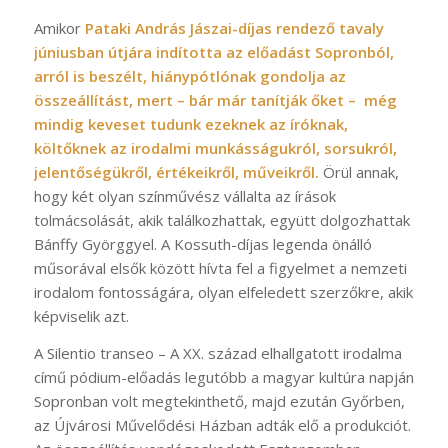
Amikor
Pataki András Jászai-díjas rendező tavaly
júniusban útjára indította az előadást Sopronból,
arról is beszélt, hiánypótlónak gondolja az
összeállítást, mert – bár már tanítják őket – még
mindig keveset tudunk ezeknek az íróknak,
költőknek az irodalmi munkásságukról, sorsukról,
jelentőségükről, értékeikről, műveikről.
Örül annak,
hogy két olyan színművész vállalta az írások
tolmácsolását, akik találkozhattak, együtt dolgozhattak
Bánffy Györggyel. A Kossuth-díjas legenda önálló
műsorával elsők között hívta fel a figyelmet a nemzeti
irodalom fontosságára, olyan elfeledett szerzőkre, akik
képviselik azt.
A Silentio transeo – A XX. század elhallgatott irodalma
című pódium-előadás legutóbb a magyar kultúra napján
Sopronban volt megtekinthető, majd ezután Győrben,
az Újvárosi Művelődési Házban adták elő a produkciót.