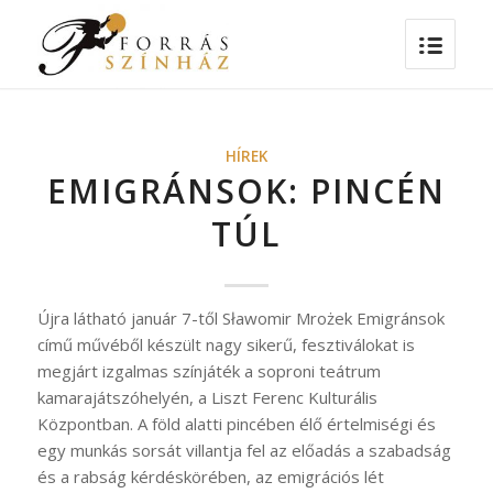
HÍREK
EMIGRÁNSOK: PINCÉN
TÚL
Újra látható január 7-től Sławomir Mrożek Emigránsok
című művéből készült nagy sikerű, fesztiválokat is
megjárt izgalmas színjáték a soproni teátrum
kamarajátszóhelyén, a Liszt Ferenc Kulturális
Központban. A föld alatti pincében élő értelmiségi és
egy munkás sorsát villantja fel az előadás a szabadság
és a rabság kérdéskörében, az emigrációs lét