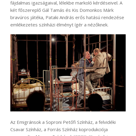
fájdalmas igazságaival, lélekbe markoló kérdéseivel. A
két főszereplő Gál Tamás és Kis Domonkos Márk
bravúros játéka, Pataki András erős hatású rendezése
emlékezetes színházi élményt ígér a nézőknek.
Az Emigránsok a Soproni Petőfi Színház, a felvidéki
Csavar Színház, a Forrás Színház koprodukciója