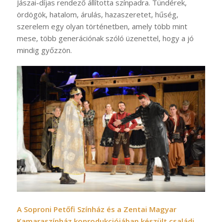
Jászai-díjas rendező állította színpadra. Tündérek,
ördögök, hatalom, árulás, hazaszeretet, hűség,
szerelem egy olyan történetben, amely több mint
mese, több generációnak szóló üzenettel, hogy a jó
mindig győzzön.
A Soproni Petőfi Színház és a Zentai Magyar
Kamaraszínház koprodukciójában készült családi