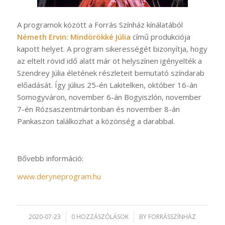
A programok között a Forrás Színház kínálatából
Németh Ervin: Mindörökké Júlia
című produkciója
kapott helyet. A program sikerességét bizonyítja, hogy
az eltelt rövid idő alatt már öt helyszínen igényelték a
Szendrey Júlia életének részleteit bemutató színdarab
előadását. Így július 25-én Lakitelken, október 16-án
Somogyváron, november 6-án Bogyiszlón, november
7-én Rózsaszentmártonban és november 8-án
Pankaszon találkozhat a közönség a darabbal.
Bővebb információ:
www.deryneprogram.hu
2020-07-23
/
0 HOZZÁSZÓLÁSOK
/
BY
FORRÁSSZÍNHÁZ