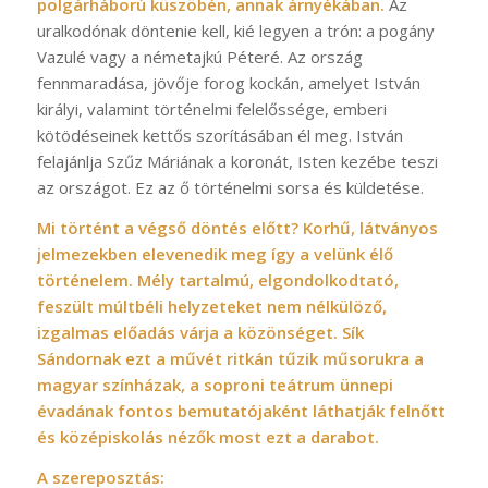
polgárháború küszöbén, annak árnyékában.
Az
uralkodónak döntenie kell, kié legyen a trón: a pogány
Vazulé vagy a németajkú Péteré. Az ország
fennmaradása, jövője forog kockán, amelyet István
királyi, valamint történelmi felelőssége, emberi
kötödéseinek kettős szorításában él meg. István
felajánlja Szűz Máriának a koronát, Isten kezébe teszi
az országot. Ez az ő történelmi sorsa és küldetése.
Mi történt a végső döntés előtt? Korhű, látványos
jelmezekben elevenedik meg így a velünk élő
történelem. Mély tartalmú, elgondolkodtató,
feszült múltbéli helyzeteket nem nélkülöző,
izgalmas előadás várja a közönséget. Sík
Sándornak ezt a művét ritkán tűzik műsorukra a
magyar színházak, a soproni teátrum ünnepi
évadának fontos bemutatójaként láthatják felnőtt
és középiskolás nézők most ezt a darabot.
A szereposztás: