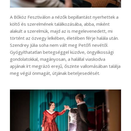
A Bőköz Fesztiválon a nézők bepillantást nyerhettek a
költő és szerelmének találkozásába, abba, miként
alakult a szerelmük, majd az is megelevenedett, mi
történt az özvegy lelkében, életében férje halála után.
Szendrey Júlia soha nem vált meg Petőfi nevétől.
Gyógyíthatatlan betegséggel küzdve, öngyilkossági
gondolatokkal, magányosan, a halállal viaskodva
apjának írt megrázó erejű, őszinte vallomásában találja
meg végül önmagát, útjának beteljesedését.