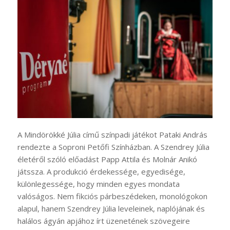
A Mindörökké Júlia című színpadi játékot Pataki András
rendezte a Soproni Petőfi Színházban. A Szendrey Júlia
életéről szóló előadást Papp Attila és Molnár Anikó
játssza. A produkció érdekessége, egyedisége,
különlegessége, hogy minden egyes mondata
valóságos. Nem fikciós párbeszédeken, monológokon
alapul, hanem Szendrey Júlia leveleinek, naplójának és
halálos ágyán apjához írt üzenetének szövegeire