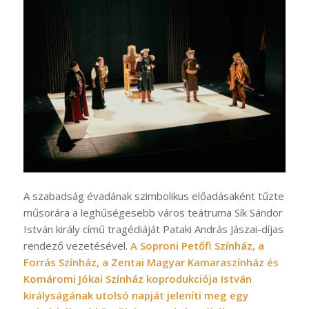
A szabadság évadának szimbolikus előadásaként tűzte
műsorára a leghűségesebb város teátruma Sík Sándor
István király című tragédiáját Pataki András Jászai-díjas
rendező vezetésével.
A Soproni Petőfi Színház, a
Forrás Színház, a Zentai Magyar Kamaraszínház és
Komáromi Jókai Színház koprodukciója István
királyságának utolsó napját jeleníti meg egy