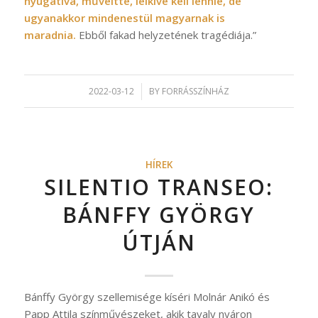
nyugativá, műveltté, lelkivé kell lennie, de
ugyanakkor mindenestül magyarnak is
maradnia.
Ebből fakad helyzetének tragédiája.”
2022-03-12
/
BY
FORRÁSSZÍNHÁZ
HÍREK
SILENTIO TRANSEO:
BÁNFFY GYÖRGY
ÚTJÁN
Bánffy György szellemisége kíséri Molnár Anikó és
Papp Attila színművészeket, akik tavaly nyáron