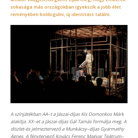
sokasága más országokban igyekszik a jobb élet
reményében boldogulni, új identitást találni.
A színjátékban AA–t a Jászai-díjas Kis Domonkos Márk
alakítja. XX–et a Jászai-díjas Gál Tamás formálja meg. A
díszlet-és jelmeztervező a Munkácsy–díjas Gyarmathy
Ágnes. A fénytervező Kovács Ferenc Magyar Teátrum–