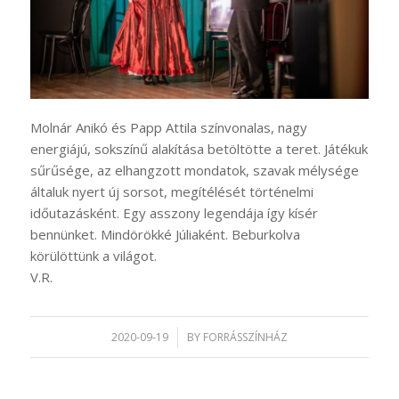
Molnár Anikó és Papp Attila színvonalas, nagy
energiájú, sokszínű alakítása betöltötte a teret. Játékuk
sűrűsége, az elhangzott mondatok, szavak mélysége
általuk nyert új sorsot, megítélését történelmi
időutazásként. Egy asszony legendája így kísér
bennünket. Mindörökké Júliaként. Beburkolva
körülöttünk a világot.
V.R.
2020-09-19
/
BY
FORRÁSSZÍNHÁZ