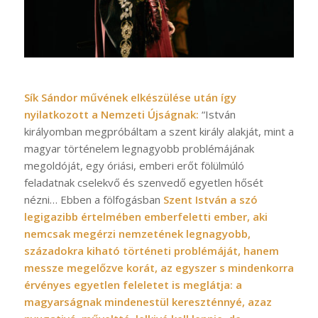
Sík Sándor művének elkészülése után így
nyilatkozott a Nemzeti Újságnak:
“István
királyomban megpróbáltam a szent király alakját, mint a
magyar történelem legnagyobb problémájának
megoldóját, egy óriási, emberi erőt fölülmúló
feladatnak cselekvő és szenvedő egyetlen hősét
nézni… Ebben a fölfogásban
Szent István a szó
legigazibb értelmében emberfeletti ember, aki
nemcsak megérzi nemzetének legnagyobb,
századokra kiható történeti problémáját, hanem
messze megelőzve korát, az egyszer s mindenkorra
érvényes egyetlen feleletet is meglátja: a
magyarságnak mindenestül kereszténnyé, azaz