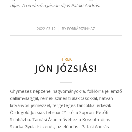
díjas. A rendező a Jászai–díjas Pataki András.
2022-03-12
/
BY
FORRÁSSZÍNHÁZ
HÍREK
JÖN JÓZSIÁS!
Ghymeses népzenei hagyományokra, folklórra jellemző
dallamvilággal, remek színészi alakításokkal, hatvan
látványos jelmezzel, fergeteges táncokkal érkezik
Ördögölő Józsiás február 21-től a Soproni Petőfi
Színházba. Tamási Áron művéhez a Kossuth-díjas
Szarka Gyula írt zenét, az előadást Pataki András