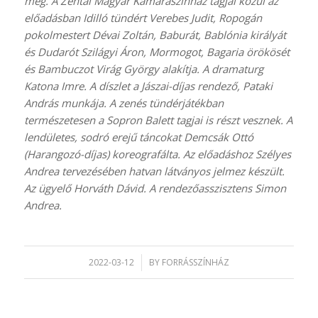
meg. A Zentai Magyar Kamaraszínház tagjai közül az
előadásban Idilló tündért Verebes Judit, Ropogán
pokolmestert Dévai Zoltán, Baburát, Bablónia királyát
és Dudarót Szilágyi Áron, Mormogot, Bagaria örökösét
és Bambuczot Virág György alakítja. A dramaturg
Katona Imre. A díszlet a Jászai-díjas rendező, Pataki
András munkája. A zenés tündérjátékban
természetesen a Sopron Balett tagjai is részt vesznek. A
lendületes, sodró erejű táncokat Demcsák Ottó
(Harangozó-díjas) koreografálta. Az előadáshoz Szélyes
Andrea tervezésében hatvan látványos jelmez készült.
Az ügyelő Horváth Dávid. A rendezőasszisztens Simon
Andrea.
2022-03-12
/
BY
FORRÁSSZÍNHÁZ