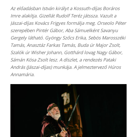
Az előadásban István királyt a Kossuth-díjas Boráros
Imre alakítja. Gizellát Rudolf Teréz játssza. Vazult a
Jászai-díjas Kovács Frigyes formálja meg. Orseolo Péter
szerepében Pintér Gábor, Aba Sámuelként Savanyu
Gergely látható. Gyöngy Szőcs Erika, Sebös Marosszéki
Tamás, Anasztáz Farkas Tamás, Buda úr Major Zsolt,
Szalók úr Wisher Johann, Gotthárd lovag Nagy Gábor,
Sámán Kósa Zsolt lesz. A díszlet, a rendezés Pataki
András (Jászai-díjas) munkája. A jelmeztervező Húros
Annamária.