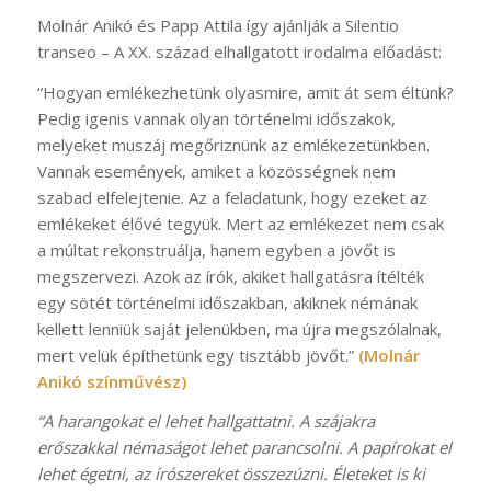
Molnár Anikó és Papp Attila így ajánlják a Silentio
transeo – A XX. század elhallgatott irodalma előadást:
“Hogyan emlékezhetünk olyasmire, amit át sem éltünk?
Pedig igenis vannak olyan történelmi időszakok,
melyeket muszáj megőriznünk az emlékezetünkben.
Vannak események, amiket a közösségnek nem
szabad elfelejtenie. Az a feladatunk, hogy ezeket az
emlékeket élővé tegyük. Mert az emlékezet nem csak
a múltat rekonstruálja, hanem egyben a jövőt is
megszervezi. Azok az írók, akiket hallgatásra ítélték
egy sötét történelmi időszakban, akiknek némának
kellett lenniük saját jelenükben, ma újra megszólalnak,
mert velük építhetünk egy tisztább jövőt.”
(Molnár
Anikó színművész)
“A harangokat el lehet hallgattatni. A szájakra
erőszakkal némaságot lehet parancsolni. A papírokat el
lehet égetni, az írószereket összezúzni. Életeket is ki