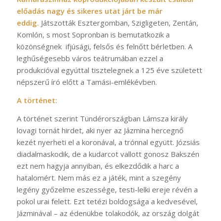
előadás nagy és sikeres utat járt be már
eddig.
Játszották Esztergomban, Szigligeten, Zentán,
Komlón, s most Sopronban is bemutatkozik a
közönségnek ifjúsági, felsős és felnőtt bérletben. A
leghűségesebb város teátrumában ezzel a
produkcióval egyúttal tisztelegnek a 125 éve született
népszerű író előtt a Tamási-emlékévben.
A történet:
A történet szerint Tündérországban Lámsza király
lovagi tornát hirdet, aki nyer az Jázmina hercegnő
kezét nyerheti el a koronával, a trónnal együtt. Józsiás
diadalmaskodik, de a kudarcot vallott gonosz Bakszén
ezt nem hagyja annyiban, és elkezdődik a harc a
hatalomért. Nem más ez a játék, mint a szegény
legény győzelme eszessége, testi-lelki ereje révén a
pokol urai felett. Ezt tetézi boldogsága a kedvesével,
Jázminával – az édenükbe tolakodók, az ország dolgát