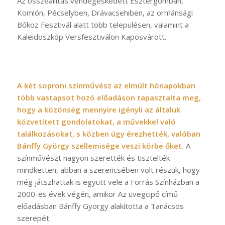
Az összeállítás vendégeskedett Esztergomban,
Komlón, Pécselyben, Drávacsehiben, az ormánsági
Bőköz Fesztivál alatt több településen, valamint a
Kaleidoszkóp Versfesztiválon Kaposvárott.
A két soproni színművész az elmúlt hónapokban
több vastapsot hozó előadáson tapasztalta meg,
hogy a közönség mennyire igényli az általuk
közvetített gondolatokat, a művekkel való
találkozásokat, s közben úgy érezhették, valóban
Bánffy György szellemisége veszi körbe őket.
A
színművészt nagyon szerették és tisztelték
mindketten, abban a szerencsében volt részük, hogy
még játszhattak is együtt vele a Forrás Színházban a
2000-es évek végén, amikor Az üvegcipő című
előadásban Bánffy György alakította a Tanácsos
szerepét.