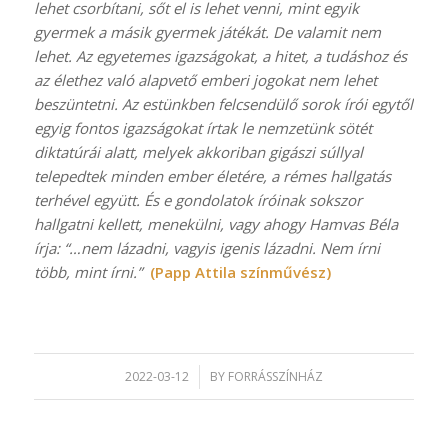
lehet csorbítani, sőt el is lehet venni, mint egyik
gyermek a másik gyermek játékát. De valamit nem
lehet. Az egyetemes igazságokat, a hitet, a tudáshoz és
az élethez való alapvető emberi jogokat nem lehet
beszüntetni. Az estünkben felcsendülő sorok írói egytől
egyig fontos igazságokat írtak le nemzetünk sötét
diktatúrái alatt, melyek akkoriban gigászi súllyal
telepedtek minden ember életére, a rémes hallgatás
terhével együtt. És e gondolatok íróinak sokszor
hallgatni kellett, menekülni, vagy ahogy Hamvas Béla
írja: “…nem lázadni, vagyis igenis lázadni. Nem írni
több, mint írni.”
(Papp Attila színművész)
2022-03-12
/
BY
FORRÁSSZÍNHÁZ