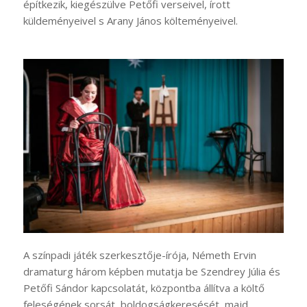
építkezik, kiegészülve Petőfi verseivel, írott
küldeményeivel s Arany János költeményeivel.
A színpadi játék szerkesztője-írója, Németh Ervin
dramaturg három képben mutatja be Szendrey Júlia és
Petőfi Sándor kapcsolatát, központba állítva a költő
feleségének sorsát, boldogságkeresését, majd