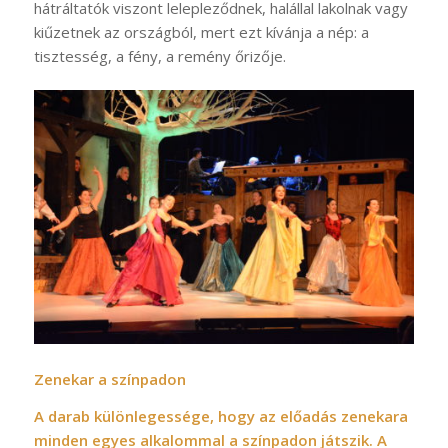
hátráltatók viszont lelepleződnek, halállal lakolnak vagy
kiűzetnek az országból, mert ezt kívánja a nép: a
tisztesség, a fény, a remény őrizője.
Zenekar a színpadon
A darab különlegessége, hogy az előadás zenekara
minden egyes alkalommal a színpadon játszik. A